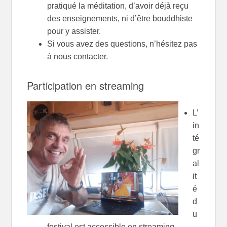
pratiqué la méditation, d’avoir déjà reçu
des enseignements, ni d’être bouddhiste
pour y assister.
Si vous avez des questions, n’hésitez pas
à nous contacter.
Participation en streaming
L’
in
té
gr
al
it
é
d
u
festival est accessible en streaming.